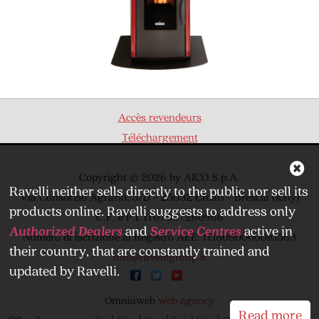
Accès revendeurs
Téléchargement
Copyright © 2026 by AICO S.p.A.
Ravelli neither sells directly to the public nor sell its
Via Consorzio Agrario, 3/D - 25032 Chiari - Brescia (Italy)
products online. Ravelli suggests to address only
C.F. e P.I. IT07007260966
Authorized Dealers
and
Service Centres
active in
Numero di iscrizione al Registro AEE: IT18080000010563
their country, that are constantly trained and
info@ravelligroup.it
updated by Ravelli.
Omniaweb
web agency
Read more