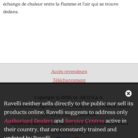
échange de chaleur entre la flamme et l’air qui se trouve
dedans.
Accès revendeurs
Téléchargement
Copyright © 2026 by AICO S.p.A.
Ravelli neither sells directly to the public nor sell its
Via Consorzio Agrario, 3/D - 25032 Chiari - Brescia (Italy)
products online. Ravelli suggests to address only
C.F. e P.I. IT07007260966
Authorized Dealers
and
Service Centres
active in
Numero di iscrizione al Registro AEE: IT18080000010563
their country, that are constantly trained and
info@ravelligroup.it
updated by Ravelli.